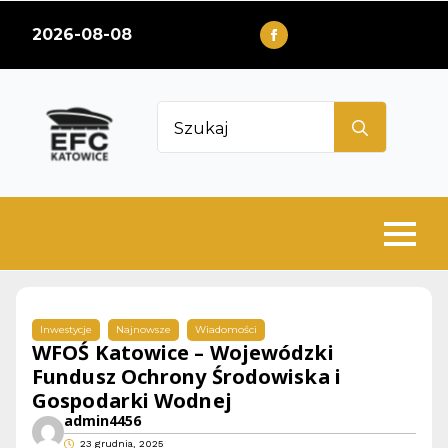
2026-08-08
Search
for:
Inwestycje
Najnowsze
Wiadomości
WFOŚ Katowice – Wojewódzki
Fundusz Ochrony Środowiska i
Gospodarki Wodnej
admin4456
23 grudnia, 2025