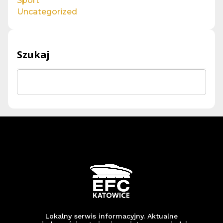
Sport
Uncategorized
Szukaj
Sea
for:
Lokalny serwis informacyjny. Aktualne