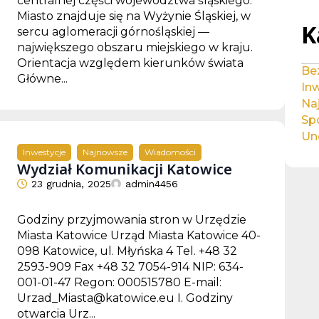
centralnej części województwa śląskiego.
Miasto znajduje się na Wyżynie Śląskiej, w
K
sercu aglomeracji górnośląskiej —
największego obszaru miejskiego w kraju.
Orientacja względem kierunków świata
Bez
Główne...
In
Na
Sp
Un
Inwestycje
Najnowsze
Wiadomości
Wydział Komunikacji Katowice
23 grudnia, 2025
admin4456
Godziny przyjmowania stron w Urzędzie
Miasta Katowice Urząd Miasta Katowice 40-
098 Katowice, ul. Młyńska 4 Tel. +48 32
2593-909 Fax +48 32 7054-914 NIP: 634-
001-01-47 Regon: 000515780 E-mail:
Urzad_Miasta@katowice.eu I. Godziny
otwarcia Urz...