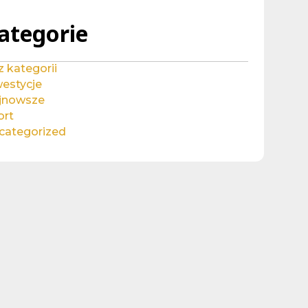
ategorie
 kategorii
westycje
jnowsze
ort
categorized