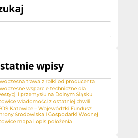
zukaj
Search
for:
statnie wpisy
woczesna trawa z rolki od producenta
woczesne wsparcie techniczne dla
estycji i przemysłu na Dolnym Śląsku
towice wiadomości z ostatniej chwili
OŚ Katowice – Wojewódzki Fundusz
hrony Środowiska i Gospodarki Wodnej
towice mapa i opis położenia