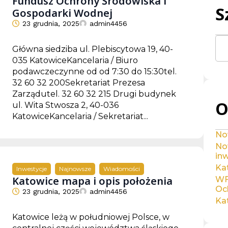
Fundusz Ochrony Środowiska i
S
Gospodarki Wodnej
23 grudnia, 2025
admin4456
Główna siedziba ul. Plebiscytowa 19, 40-
035 KatowiceKancelaria / Biuro
podawczeczynne od od 7:30 do 15:30tel.
32 60 32 200Sekretariat Prezesa
Zarządutel. 32 60 32 215 Drugi budynek
O
ul. Wita Stwosza 2, 40-036
KatowiceKancelaria / Sekretariat...
No
No
inw
Ka
Inwestycje
Najnowsze
Wiadomości
Katowice mapa i opis położenia
WF
Oc
23 grudnia, 2025
admin4456
Ka
Katowice leżą w południowej Polsce, w