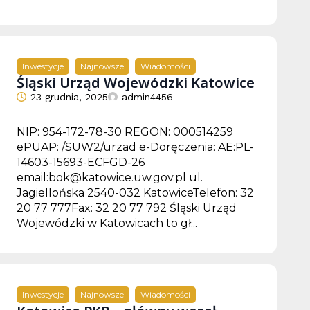
Inwestycje
Najnowsze
Wiadomości
Śląski Urząd Wojewódzki Katowice
23 grudnia, 2025
admin4456
NIP: 954-172-78-30 REGON: 000514259
ePUAP: /SUW2/urzad e-Doręczenia: AE:PL-
14603-15693-ECFGD-26
email:bok@katowice.uw.gov.pl ul.
Jagiellońska 2540-032 KatowiceTelefon: 32
20 77 777Fax: 32 20 77 792 Śląski Urząd
Wojewódzki w Katowicach to gł...
Inwestycje
Najnowsze
Wiadomości