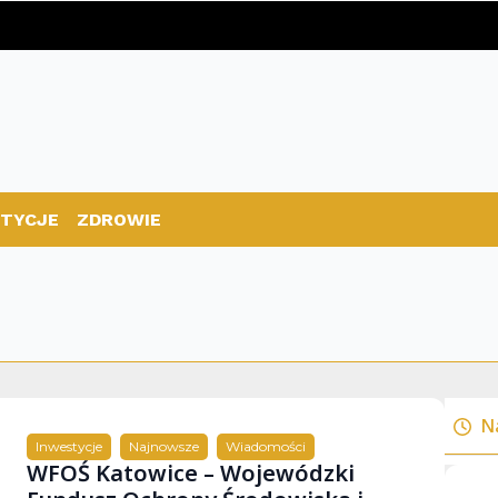
TYCJE
ZDROWIE
N
Inwestycje
Najnowsze
Wiadomości
WFOŚ Katowice – Wojewódzki