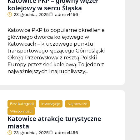
Katowice PKP – główny węzeł
kolejowy w sercu Śląska
23 grudnia, 2025
admin4456
Katowice PKP to popularne określenie
głównego dworca kolejowego w
Katowicach – kluczowego punktu
transportowego łączącego Górnośląski
Okręg Przemysłowy z resztą Polski i
Europy przez sieć kolejową. To jeden z
najważniejszych i najruchliwszy...
Bez kategorii
Inwestycje
Najnowsze
Wiadomości
Katowice atrakcje turystyczne
miasta
23 grudnia, 2025
admin4456