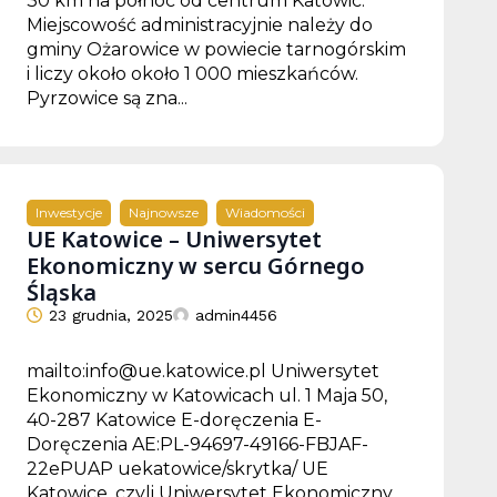
30 km na północ od centrum Katowic.
Miejscowość administracyjnie należy do
gminy Ożarowice w powiecie tarnogórskim
i liczy około około 1 000 mieszkańców.
Pyrzowice są zna...
Inwestycje
Najnowsze
Wiadomości
UE Katowice – Uniwersytet
Ekonomiczny w sercu Górnego
Śląska
23 grudnia, 2025
admin4456
mailto:info@ue.katowice.pl Uniwersytet
Ekonomiczny w Katowicach ul. 1 Maja 50,
40-287 Katowice E-doręczenia E-
Doręczenia AE:PL-94697-49166-FBJAF-
22ePUAP uekatowice/skrytka/ UE
Katowice, czyli Uniwersytet Ekonomiczny