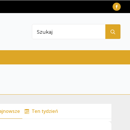
Sea
for:
ajnowsze
Ten tydzień