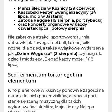
Marsz Śledzia w Kuźnicy
(29 czerwca),
Kaszubski Festyn Ewangelizacyjny
(24
lipca, molo w Jastarni),
Zatoka Reggae
(15 sierpnia, port rybacki),
oraz
koncerty organowe
w każdy
czwartek lipca i połowy sierpnia.
Nie zabraknie atrakcji sportowych: turniej
siatkówki plażowej, streetball, turniej piłki
nożnej dla dzieci, a także wyjątkowe wydarzenia
jak
„Dzień Węgorza” (3 sierpnia)
czy bieg dla
dzieci i młodzieży „Biegać każdy może…” (18
lipca).
Sed fermentum tortor eget mi
elementum
Kino plenerowe w Kuźnicy ponownie zagości na
ekranie letnich poniedziałków, a rybacki port
stanie się sceną muzyczną dla takich
wykonawców jak Mitra, Majestic czy Nalepa